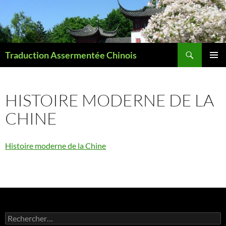
Recherche
Traduction Assermentée Chinois
ALLER
MENU
AU
PRINCI
CONTENU
HISTOIRE MODERNE DE LA
CHINE
Histoire moderne de la Chine
Rechercher :